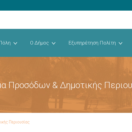
Πόλη
Ο Δήμος
Εξυπηρέτηση Πολίτη
α Προσόδων & Δημοτικής Περιο
ικής Περιουσίας