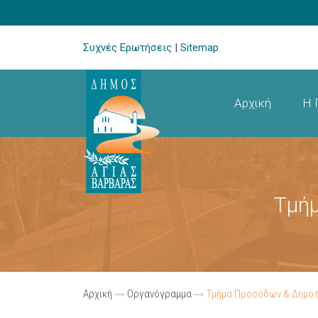
Συχνές Ερωτήσεις
|
Sitemap
Αρχική
Η 
Τμήμ
Αρχική
Οργανόγραμμα
Τμήμα Προσόδων & Δημοτ