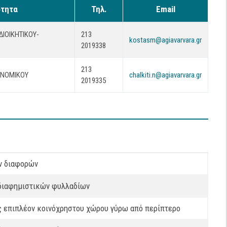
ότητα
Τηλ.
Email
ΔΙΟΙΚΗΤΙΚΟΎ-
213
kostasm@agiavarvara.gr
2019338
213
ΟΝΟΜΙΚΟΥ
chalkiti.n@agiavarvara.gr
2019335
ών διαφορών
 διαφημιστικών φυλλαδίων
ς επιπλέον κοινόχρηστου χώρου γύρω από περίπτερο