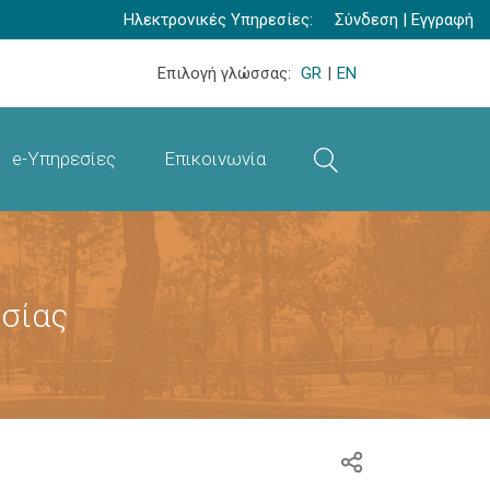
Ηλεκτρονικές Υπηρεσίες:
Σύνδεση
|
Εγγραφή
Επιλογή γλώσσας:
GR
|
EN
e-Υπηρεσίες
Επικοινωνία
υσίας