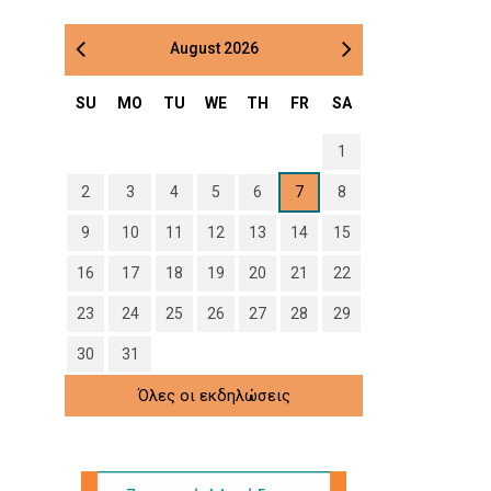
August
2026
λτία Τύπου - Ανακοινώσεις ΔΕΑΠ
SU
MO
TU
WE
TH
FR
SA
1
2
3
4
5
6
7
8
9
10
11
12
13
14
15
16
17
18
19
20
21
22
23
24
25
26
27
28
29
30
31
Όλες οι εκδηλώσεις