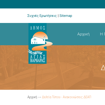
Συχνές Ερωτήσεις
|
Sitemap
Αρχική
Η 
Δ
Αρχική
Δελτία Τύπου - Ανακοινώσεις ΔΕΑΠ