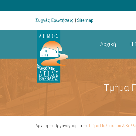
Συχνές Ερωτήσεις
|
Sitemap
Αρχική
Η 
Τμήμα Π
Αρχική
Οργανόγραμμα
Τμήμα Πολιτισμού & Καλλ