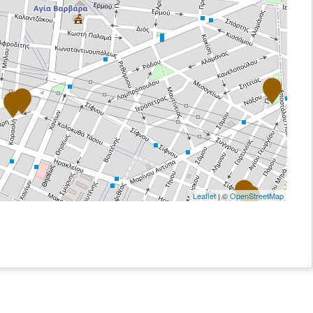
Leaflet
| ©
OpenStreetMap