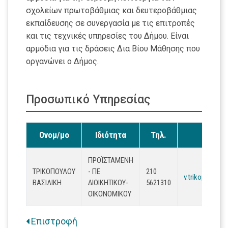
σχολείων πρωτοβάθμιας και δευτεροβάθμιας
εκπαίδευσης σε συνεργασία με τις επιτροπές
και τις τεχνικές υπηρεσίες του Δήμου. Είναι
αρμόδια για τις δράσεις Δια Βίου Μάθησης που
οργανώνει ο Δήμος.
Προσωπικό Υπηρεσίας
Ονομ/μο
Ιδιότητα
Τηλ.
Ema
ΠΡΟΪΣΤΑΜΈΝΗ
ΤΡΙΚΟΠΟΥΛΟΥ
- ΠΕ
210
v.trikopoulou@
ΒΑΣΙΛΙΚΗ
ΔΙΟΙΚΗΤΙΚΟΎ-
5621310
ΟΙΚΟΝΟΜΙΚΟΎ
Επιστροφή