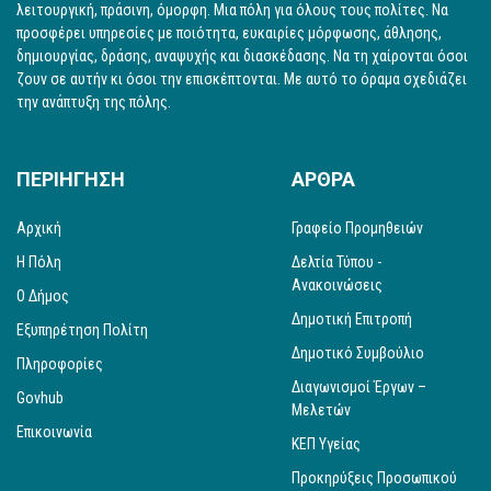
λειτουργική, πράσινη, όμορφη. Μια πόλη για όλους τους πολίτες. Να
προσφέρει υπηρεσίες με ποιότητα, ευκαιρίες μόρφωσης, άθλησης,
δημιουργίας, δράσης, αναψυχής και διασκέδασης. Να τη χαίρονται όσοι
ζουν σε αυτήν κι όσοι την επισκέπτονται. Με αυτό το όραμα σχεδιάζει
την ανάπτυξη της πόλης.
ΠΕΡΙΗΓΗΣΗ
ΑΡΘΡΑ
Αρχική
Γραφείο Προμηθειών
Η Πόλη
Δελτία Τύπου -
Ανακοινώσεις
Ο Δήμος
Δημοτική Επιτροπή
Εξυπηρέτηση Πολίτη
Δημοτικό Συμβούλιο
Πληροφορίες
Διαγωνισμοί Έργων –
Govhub
Μελετών
Επικοινωνία
ΚΕΠ Υγείας
Προκηρύξεις Προσωπικού