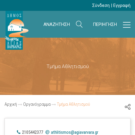
Σύνδεση
|
Εγγραφή
ΑΝΑΖΗΤΗΣΗ
ΠΕΡΙΗΓΗΣΗ
Τμήμα Αθλητισμού
Αρχική
Οργανόγραμμα
Τμήμα Αθλητισμού
2105442377
athlitismos@agiavarvara.gr