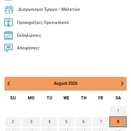
Διαγωνισμοί Έργων – Μελετών
Προκηρύξεις Προσωπικού
Εκδηλώσεις
Αποφάσεις
August
2026
SU
MO
TU
WE
TH
FR
SA
1
2
3
4
5
6
7
8