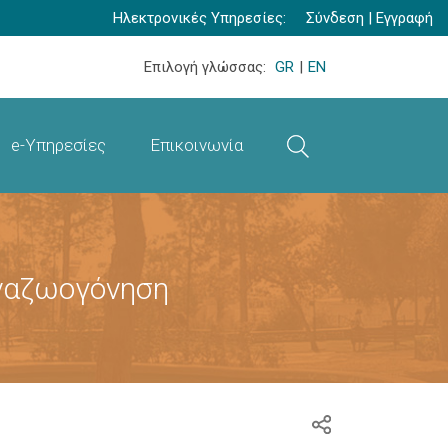
Ηλεκτρονικές Υπηρεσίες:
Σύνδεση
|
Εγγραφή
Επιλογή γλώσσας:
GR
|
EN
e-Υπηρεσίες
Επικοινωνία
αναζωογόνηση