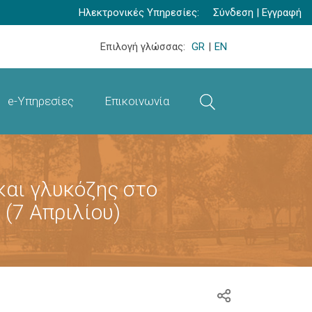
Ηλεκτρονικές Υπηρεσίες:
Σύνδεση
|
Εγγραφή
Επιλογή γλώσσας:
GR
|
EN
e-Υπηρεσίες
Επικοινωνία
αι γλυκόζης στο
(7 Απριλίου)