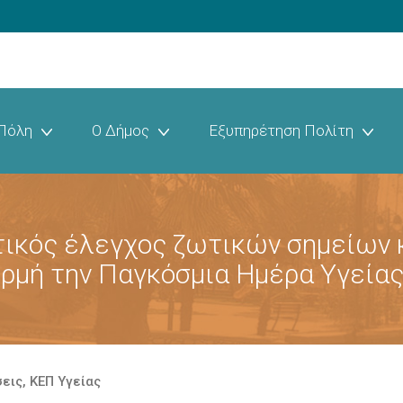
Πόλη
Ο Δήμος
Εξυπηρέτηση Πολίτη
ικός έλεγχος ζωτικών σημείων κ
ρμή την Παγκόσμια Ημέρα Υγείας 
σεις
,
ΚΕΠ Υγείας