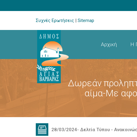
Συχνές Ερωτήσεις
|
Sitemap
Αρχική
Η 
Δωρεάν προληπτ
αίμα-Με αφο
28/03/2024
-
Δελτία Τύπου - Ανακοινώ