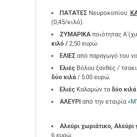
ΠΑΤΑΤΕΣ
Νευροκοπίου
Κ
(0,45/κιλό).
ΖΥΜΑΡΙΚΑ
ποιότητας Α΄(χυ
κιλό /
2,50 ευρώ.
ΕΛΙΕΣ
από παραγωγό του νο
Ελιές
Βόλου
ξανθές / τσακ
δύο
κιλά
/ 5.00 ευρώ.
Ελιές
Καλαμών τα
δύο
κιλά
ΑΛΕΥΡΙ
από την εταιρία
«Μ
Αλεύρι χωριάτικο, Αλεύρι 
6 ευρώ.