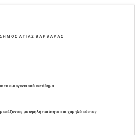
Δ Η Μ Ο Σ Α Γ Ι Α Σ Β Α Ρ Β Α Ρ Α Σ
ε το οικογενειακό εισόδημα
μεσάζοντες με υψηλή ποιότητα και χαμηλό κόστος