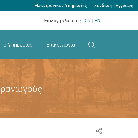
Ηλεκτρονικές Υπηρεσίες:
Σύνδεση
|
Εγγραφή
Επιλογή γλώσσας:
GR
|
EN
e-Υπηρεσίες
Επικοινωνία
αραγωγούς