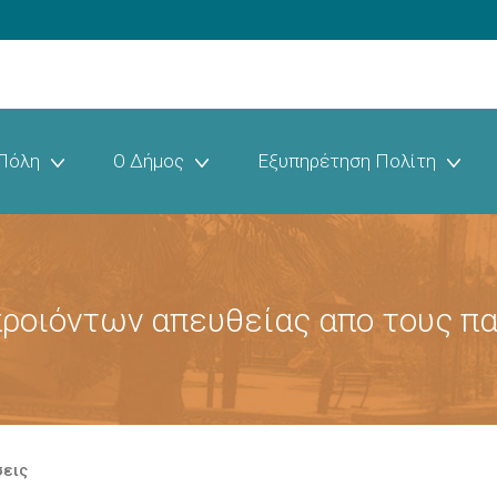
Πόλη
Ο Δήμος
Εξυπηρέτηση Πολίτη
προιόντων απευθείας απο τους π
σεις