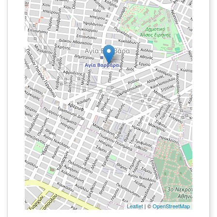
Leaflet
| ©
OpenStreetMap