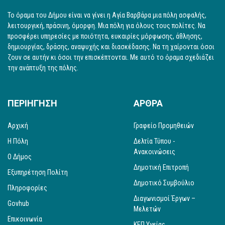
Το όραμα του Δήμου είναι να γίνει η Αγία Βαρβάρα μια πόλη ασφαλής,
λειτουργική, πράσινη, όμορφη. Μια πόλη για όλους τους πολίτες. Να
προσφέρει υπηρεσίες με ποιότητα, ευκαιρίες μόρφωσης, άθλησης,
δημιουργίας, δράσης, αναψυχής και διασκέδασης. Να τη χαίρονται όσοι
ζουν σε αυτήν κι όσοι την επισκέπτονται. Με αυτό το όραμα σχεδιάζει
την ανάπτυξη της πόλης.
ΠΕΡΙΗΓΗΣΗ
ΑΡΘΡΑ
Αρχική
Γραφείο Προμηθειών
Η Πόλη
Δελτία Τύπου -
Ανακοινώσεις
Ο Δήμος
Δημοτική Επιτροπή
Εξυπηρέτηση Πολίτη
Δημοτικό Συμβούλιο
Πληροφορίες
Διαγωνισμοί Έργων –
Govhub
Μελετών
Επικοινωνία
ΚΕΠ Υγείας