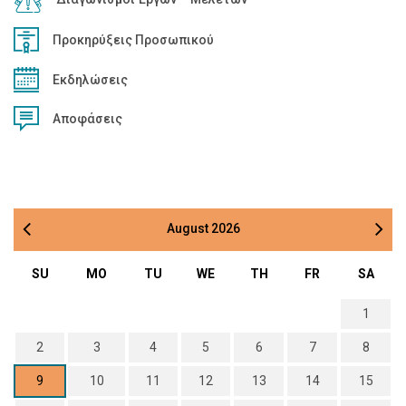
Προκηρύξεις Προσωπικού
Εκδηλώσεις
Αποφάσεις
August
2026
SU
MO
TU
WE
TH
FR
SA
1
2
3
4
5
6
7
8
9
10
11
12
13
14
15