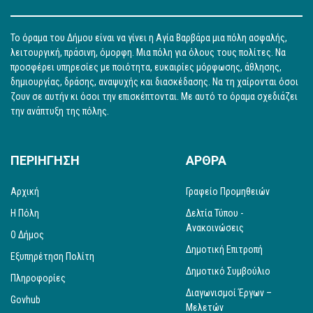
Το όραμα του Δήμου είναι να γίνει η Αγία Βαρβάρα μια πόλη ασφαλής,
λειτουργική, πράσινη, όμορφη. Μια πόλη για όλους τους πολίτες. Να
προσφέρει υπηρεσίες με ποιότητα, ευκαιρίες μόρφωσης, άθλησης,
δημιουργίας, δράσης, αναψυχής και διασκέδασης. Να τη χαίρονται όσοι
ζουν σε αυτήν κι όσοι την επισκέπτονται. Με αυτό το όραμα σχεδιάζει
την ανάπτυξη της πόλης.
ΠΕΡΙΗΓΗΣΗ
ΑΡΘΡΑ
Αρχική
Γραφείο Προμηθειών
Η Πόλη
Δελτία Τύπου -
Ανακοινώσεις
Ο Δήμος
Δημοτική Επιτροπή
Εξυπηρέτηση Πολίτη
Δημοτικό Συμβούλιο
Πληροφορίες
Διαγωνισμοί Έργων –
Govhub
Μελετών