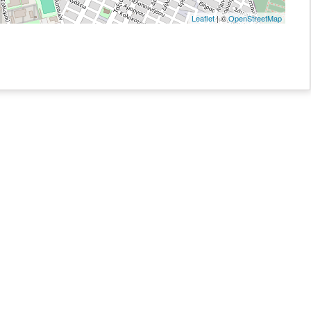
Leaflet
| ©
OpenStreetMap