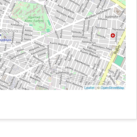
Leaflet
| ©
OpenStreetMap