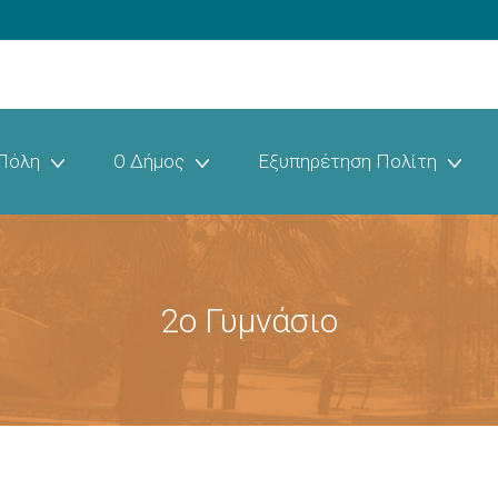
Πόλη
Ο Δήμος
Εξυπηρέτηση Πολίτη
2ο Γυμνάσιο