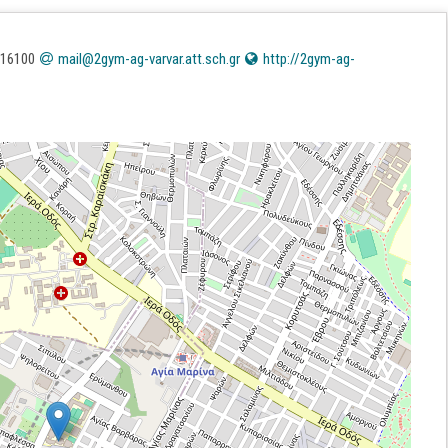
616100
mail@2gym-ag-varvar.att.sch.gr
http://2gym-ag-