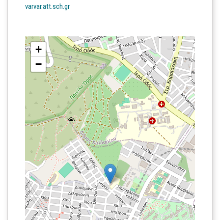
varvar.att.sch.gr
+
−