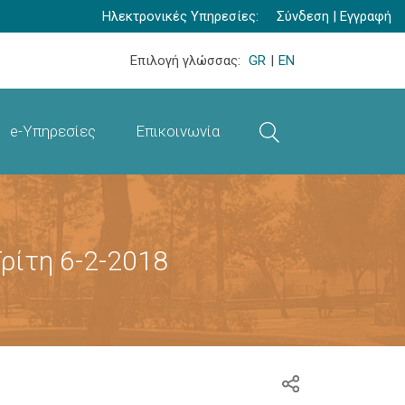
Ηλεκτρονικές Υπηρεσίες:
Σύνδεση
|
Εγγραφή
Επιλογή γλώσσας:
GR
|
EN
e-Υπηρεσίες
Επικοινωνία
ρίτη 6-2-2018