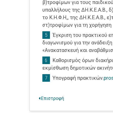
β)τροφίμων για τους παιδικού
υπαλλήλους της ΔΗ.Κ.Ε.Α.Β., 
το Κ.Η.Φ.Η,, της ΔΗ.Κ.Ε.Α.Β., 
στ)τροφίμων για τη χορήγηση 
Έγκριση του πρακτικού ε
διαγωνισμού για την ανάδειξ
«Ανακατασκευή και αναβάθμι
Καθορισμός όρων διακήρ
εκμίσθωση δημοτικών ακινήτω
Υπογραφή πρακτικών.
pros
Επιστροφή