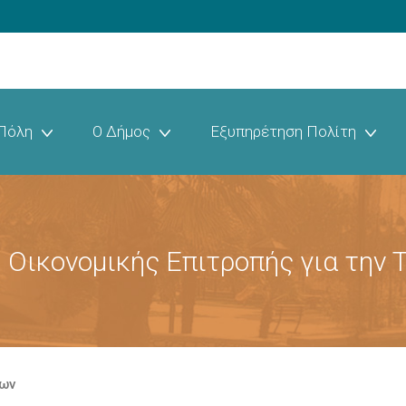
Πόλη
Ο Δήμος
Εξυπηρέτηση Πολίτη
 Οικονομικής Επιτροπής για την Τ
εων