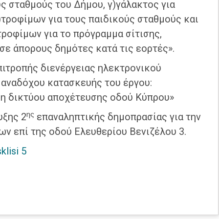
ς σταθμούς του Δήμου, γ)γάλακτος για
δ)τροφίμων για τους παιδικούς σταθμούς και
ε)τροφίμων για το πρόγραμμα σίτισης,
σε άπορους δημότες κατά τις εορτές».
πιτροπής διενέργειας ηλεκτρονικού
η αναδόχου κατασκευής του έργου:
ση δικτύου αποχέτευσης οδού Κύπρου»
ης
υξης 2
επαναληπτικής δημοπρασίας για την
ν επί της οδού Ελευθερίου Βενιζέλου 3.
klisi 5