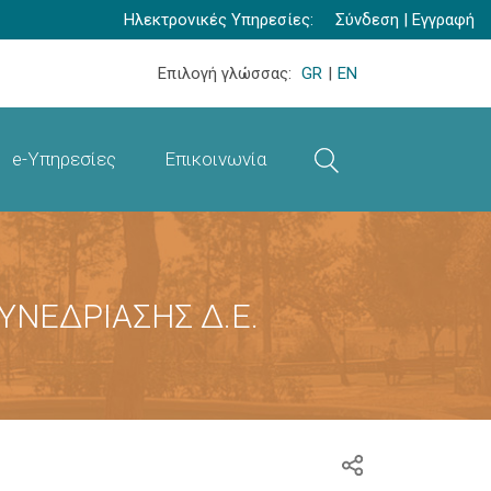
Ηλεκτρονικές Υπηρεσίες:
Σύνδεση
|
Εγγραφή
Επιλογή γλώσσας:
GR
|
EN
e-Υπηρεσίες
Επικοινωνία
ΥΝΕΔΡΙΑΣΗΣ Δ.Ε.