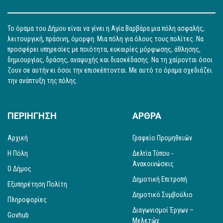
Το όραμα του Δήμου είναι να γίνει η Αγία Βαρβάρα μια πόλη ασφαλής,
λειτουργική, πράσινη, όμορφη. Μια πόλη για όλους τους πολίτες. Να
προσφέρει υπηρεσίες με ποιότητα, ευκαιρίες μόρφωσης, άθλησης,
δημιουργίας, δράσης, αναψυχής και διασκέδασης. Να τη χαίρονται όσοι
ζουν σε αυτήν κι όσοι την επισκέπτονται. Με αυτό το όραμα σχεδιάζει
την ανάπτυξη της πόλης.
ΠΕΡΙΗΓΗΣΗ
ΑΡΘΡΑ
Αρχική
Γραφείο Προμηθειών
Η Πόλη
Δελτία Τύπου -
Ανακοινώσεις
Ο Δήμος
Δημοτική Επιτροπή
Εξυπηρέτηση Πολίτη
Δημοτικό Συμβούλιο
Πληροφορίες
Διαγωνισμοί Έργων –
Govhub
Μελετών